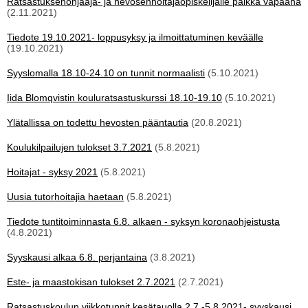
Ratsastuksenohjaaja- ja hevosenhoitajaopiskelijalle paikka vapaana
(2.11.2021)
Tiedote 19.10.2021- loppusyksy ja ilmoittatuminen keväälle
(19.10.2021)
Syyslomalla 18.10-24.10 on tunnit normaalisti
(5.10.2021)
Iida Blomqvistin kouluratsastuskurssi 18.10-19.10
(5.10.2021)
Ylätallissa on todettu hevosten pääntautia
(20.8.2021)
Koulukilpailujen tulokset 3.7.2021
(5.8.2021)
Hoitajat - syksy 2021
(5.8.2021)
Uusia tutorhoitajia haetaan
(5.8.2021)
Tiedote tuntitoiminnasta 6.8. alkaen - syksyn koronaohjeistusta
(4.8.2021)
Syyskausi alkaa 6.8. perjantaina
(3.8.2021)
Este- ja maastokisan tulokset 2.7.2021
(2.7.2021)
Ratsastuskoulun viikkotunnit kesätauolla 2.7.-5.8.2021- syyskausi