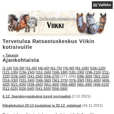
Valikko
Tervetuloa Ratsastuskeskus Viikin
kotisivuille
« Takaisin
Ajankohtaista
[1-15]
[16-30]
[31-45]
[46-60]
[61-75]
[76-90]
[91-105]
[106-120]
[121-135]
[136-150]
[151-165]
[166-180]
[181-195]
[196-210]
[211-
225]
[226-240]
[241-255]
[256-270]
[271-285]
[286-300]
[301-315]
[316-330]
[331-345]
[346-360]
[361-375]
[376-390]
[391-405]
[406-
420]
[421-435]
[436-450]
[451-465]
[466-480]
[481-495]
[496-510]
[511-525]
[526-540]
[541-555]
[556-560]
6.12. Itsenäisyyspäivänä tunnit normaalisti
(2.12.2021)
Kilpailukutsut 29.12 koulukisat ja 30.12. estekisat
(16.11.2021)