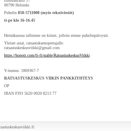
Ilmolanraitti 17
00790 Helsinki
Puhelin
050-5711008 (myös tekstiviestit)
ti-pe klo 16-16.45
Heinäkuussa tallimme on kiinni, jolloin emme puhelinpäivystä.
Yleiset asiat, ratsastuksenopettajalle:
ratsastuskeskusviikki@gmail.com
https://hopoti.com/fi-fi/stable/RatsastuskeskusViikki
Y-tunnus: 1869367-7
RATSASTUSKESKUS VIIKIN PANKKIYHTEYS
OP
IBAN FI93 5620 0920 8213 77
sastuskeskusviikki.fi