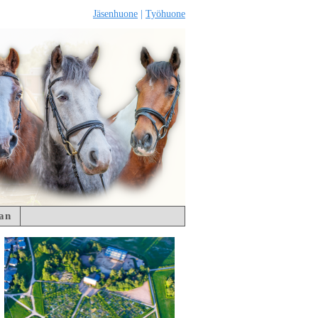
Jäsenhuone
|
Työhuone
an