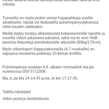
viikolla.
Tunneilla on myös jonkin verran hajapaikkoja uusille
asiakkaille, näistä voi tiedustella puhelinpäivystyksessä
vielä kauden alettuakin.
Meiltä löytyy tunteja alkeistasosta kokeneemmille lapsille ja
nuorille viikon jokaisena päivänä, sekä ma-to noin HeB-
tasoisia iltatunteja pienikokoisille aikuisille (60kg/170cm).
Myös viikonlopun Nappulatunneilla (4-7-vuotiaille) on
vapaana muutamia paikkoja 10-kerran kortilla.
Puhelinpäivys avataan 6.8. alkaen normaalisti ma-pe,
numerossa 050-5711008.
Ma, ti, pe klo 14-14.45 ja ke, to klo 17-17.45.
Tallilla nähdään!
Viikin ponit ja henkilökunta