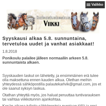
Valikko
Syyskausi alkaa 5.8. sunnuntaina,
tervetuloa uudet ja vanhat asiakkaat!
1.8.2018
Ponikoulu palailee jälleen normaaliin arkeen 5.8.
sunnuntaista alkaen.
Syyskauden laskut on lähetetty, ja ensimmäinen erä tulee
olla maksettuna ennen kauden alkua. Olethan meihin
yhteydessä sähköpostilla palautekarlvik@gmail.com, jos et
ole saanut syksyn laskua.
Otathan yhteyttä myös, jos haluat peruuttaa tuntivarauksen
tai vaihtaa viikkotunnin ajankohtaa.
Kesän aikana tulleita sähköposteja puretaan tällä ja ensi