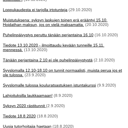
Loppukaudesta ei tarjolla irtotunteja
(29.10.2020)
Muistutuksena: syksyn laskujen toinen erä erääntyi 15.10.
Hoidathan maksun, jos on vielä maksamatta.
(20.10.2020)
Puhelinpäivystys peruttu tänään perjantaina 16.10
(16.10.2020)
Tiedote 13.10.2020 - ilmoittaudu kevään tunneille 15.11.
mennessä.
(13.10.2020)
Tänään perjantaina 2.10 ei ole puhelinpäivystystä
(2.10.2020)
Syyslomalla 12.10-18.10 on tunnit normaalisti, muista perua jos et
ole tulossa.
(23.9.2020)
Syyslomalle tulossa kouluratsastuksen istuntakurssi
(9.9.2020)
Lahjoituksilla laukkaamaan!
(8.9.2020)
Syksyn 2020 rästitunnit
(2.9.2020)
Tiedote 18.8 2020
(18.8.2020)
Uusia tutorhoitajia haetaan
(18.8.2020)