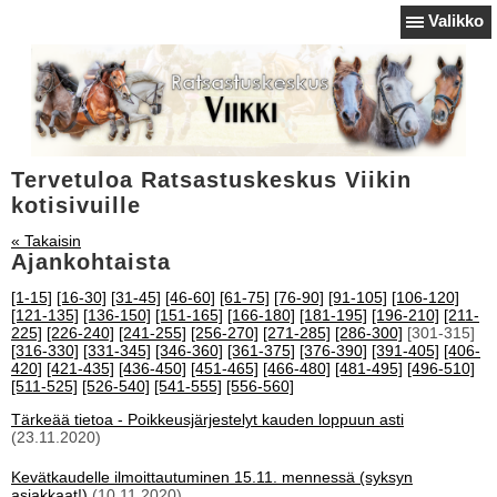
Valikko
Tervetuloa Ratsastuskeskus Viikin
kotisivuille
« Takaisin
Ajankohtaista
[1-15]
[16-30]
[31-45]
[46-60]
[61-75]
[76-90]
[91-105]
[106-120]
[121-135]
[136-150]
[151-165]
[166-180]
[181-195]
[196-210]
[211-
225]
[226-240]
[241-255]
[256-270]
[271-285]
[286-300]
[301-315]
[316-330]
[331-345]
[346-360]
[361-375]
[376-390]
[391-405]
[406-
420]
[421-435]
[436-450]
[451-465]
[466-480]
[481-495]
[496-510]
[511-525]
[526-540]
[541-555]
[556-560]
Tärkeää tietoa - Poikkeusjärjestelyt kauden loppuun asti
(23.11.2020)
Kevätkaudelle ilmoittautuminen 15.11. mennessä (syksyn
asiakkaat!)
(10.11.2020)