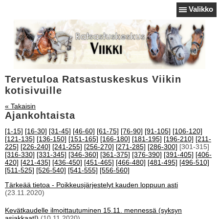
Valikko
Tervetuloa Ratsastuskeskus Viikin
kotisivuille
« Takaisin
Ajankohtaista
[1-15]
[16-30]
[31-45]
[46-60]
[61-75]
[76-90]
[91-105]
[106-120]
[121-135]
[136-150]
[151-165]
[166-180]
[181-195]
[196-210]
[211-
225]
[226-240]
[241-255]
[256-270]
[271-285]
[286-300]
[301-315]
[316-330]
[331-345]
[346-360]
[361-375]
[376-390]
[391-405]
[406-
420]
[421-435]
[436-450]
[451-465]
[466-480]
[481-495]
[496-510]
[511-525]
[526-540]
[541-555]
[556-560]
Tärkeää tietoa - Poikkeusjärjestelyt kauden loppuun asti
(23.11.2020)
Kevätkaudelle ilmoittautuminen 15.11. mennessä (syksyn
asiakkaat!)
(10.11.2020)