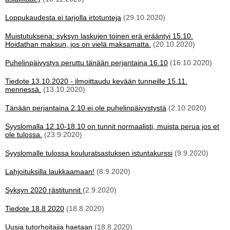
Loppukaudesta ei tarjolla irtotunteja
(29.10.2020)
Muistutuksena: syksyn laskujen toinen erä erääntyi 15.10.
Hoidathan maksun, jos on vielä maksamatta.
(20.10.2020)
Puhelinpäivystys peruttu tänään perjantaina 16.10
(16.10.2020)
Tiedote 13.10.2020 - ilmoittaudu kevään tunneille 15.11.
mennessä.
(13.10.2020)
Tänään perjantaina 2.10 ei ole puhelinpäivystystä
(2.10.2020)
Syyslomalla 12.10-18.10 on tunnit normaalisti, muista perua jos et
ole tulossa.
(23.9.2020)
Syyslomalle tulossa kouluratsastuksen istuntakurssi
(9.9.2020)
Lahjoituksilla laukkaamaan!
(8.9.2020)
Syksyn 2020 rästitunnit
(2.9.2020)
Tiedote 18.8 2020
(18.8.2020)
Uusia tutorhoitajia haetaan
(18.8.2020)