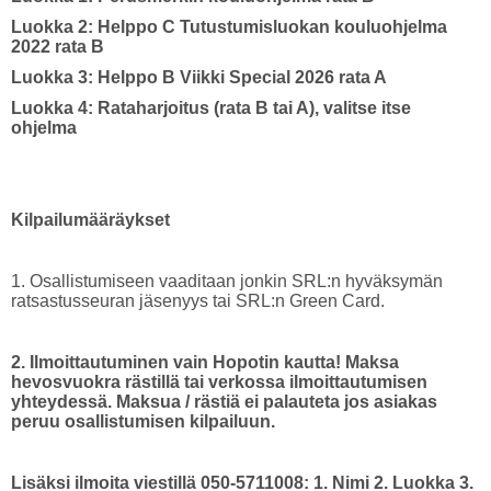
Luokka 2: Helppo C Tutustumisluokan kouluohjelma
2022 rata B
Luokka 3: Helppo B Viikki Special 2026 rata A
Luokka 4: Rataharjoitus (rata B tai A), valitse itse
ohjelma
Kilpailumääräykset
1. Osallistumiseen vaaditaan jonkin SRL:n hyväksymän
ratsastusseuran jäsenyys tai SRL:n Green Card.
2. Ilmoittautuminen vain Hopotin kautta! Maksa
hevosvuokra rästillä tai verkossa ilmoittautumisen
yhteydessä. Maksua / rästiä ei palauteta jos asiakas
peruu osallistumisen kilpailuun.
Lisäksi ilmoita viestillä 050-5711008: 1. Nimi 2. Luokka 3.