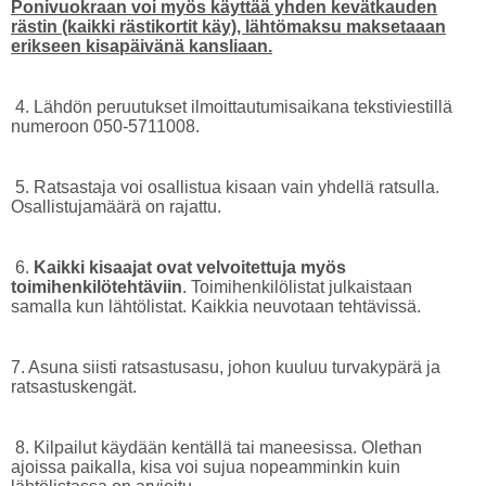
Ponivuokraan voi myös käyttää yhden kevätkauden
rästin (kaikki rästikortit käy), lähtömaksu maksetaaan
erikseen kisapäivänä kansliaan.
4. Lähdön peruutukset ilmoittautumisaikana tekstiviestillä
numeroon 050-5711008.
5. Ratsastaja voi osallistua kisaan vain yhdellä ratsulla.
Osallistujamäärä on rajattu.
6.
Kaikki kisaajat ovat velvoitettuja myös
toimihenkilötehtäviin
. Toimihenkilölistat julkaistaan
samalla kun lähtölistat. Kaikkia neuvotaan tehtävissä.
7. Asuna siisti ratsastusasu, johon kuuluu turvakypärä ja
ratsastuskengät.
8. Kilpailut käydään kentällä tai maneesissa. Olethan
ajoissa paikalla, kisa voi sujua nopeamminkin kuin