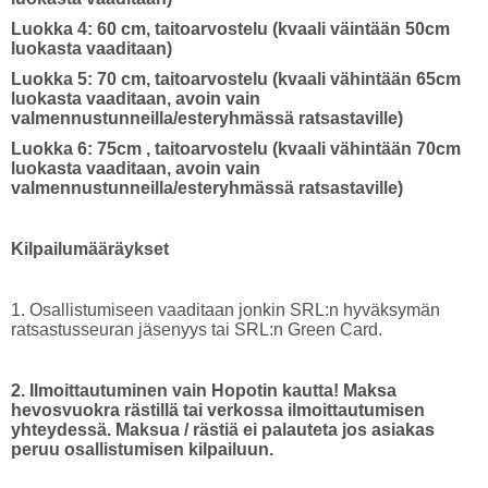
Luokka 4: 60 cm, taitoarvostelu (kvaali väintään 50cm
luokasta vaaditaan)
Luokka 5: 70 cm, taitoarvostelu (kvaali vähintään 65cm
luokasta vaaditaan, avoin vain
valmennustunneilla/esteryhmässä ratsastaville)
Luokka 6: 75cm , taitoarvostelu (kvaali vähintään 70cm
luokasta vaaditaan, avoin vain
valmennustunneilla/esteryhmässä ratsastaville)
Kilpailumääräykset
1. Osallistumiseen vaaditaan jonkin SRL:n hyväksymän
ratsastusseuran jäsenyys tai SRL:n Green Card.
2. Ilmoittautuminen vain Hopotin kautta! Maksa
hevosvuokra rästillä tai verkossa ilmoittautumisen
yhteydessä. Maksua / rästiä ei palauteta jos asiakas
peruu osallistumisen kilpailuun.