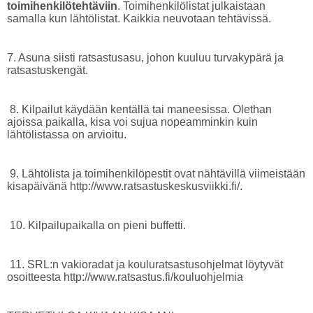
toimihenkilötehtäviin
. Toimihenkilölistat julkaistaan
samalla kun lähtölistat. Kaikkia neuvotaan tehtävissä.
7. Asuna siisti ratsastusasu, johon kuuluu turvakypärä ja
ratsastuskengät.
8. Kilpailut käydään kentällä tai maneesissa. Olethan
ajoissa paikalla, kisa voi sujua nopeamminkin kuin
lähtölistassa on arvioitu.
9. Lähtölista ja toimihenkilöpestit ovat nähtävillä viimeistään
kisapäivänä http://www.ratsastuskeskusviikki.fi/.
10. Kilpailupaikalla on pieni buffetti.
11. SRL:n vakioradat ja kouluratsastusohjelmat löytyvät
osoitteesta http://www.ratsastus.fi/kouluohjelmia