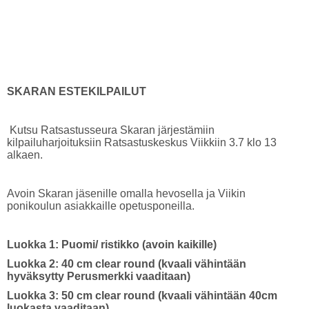
SKARAN ESTEKILPAILUT
Kutsu Ratsastusseura Skaran järjestämiin
kilpailuharjoituksiin Ratsastuskeskus Viikkiin 3.7 klo 13
alkaen.
Avoin Skaran jäsenille omalla hevosella ja Viikin
ponikoulun asiakkaille opetusponeilla.
Luokka 1: Puomi/ ristikko (avoin kaikille)
Luokka 2: 40 cm clear round (kvaali vähintään
hyväksytty Perusmerkki vaaditaan)
Luokka 3: 50 cm clear round (kvaali vähintään 40cm
luokasta vaaditaan)