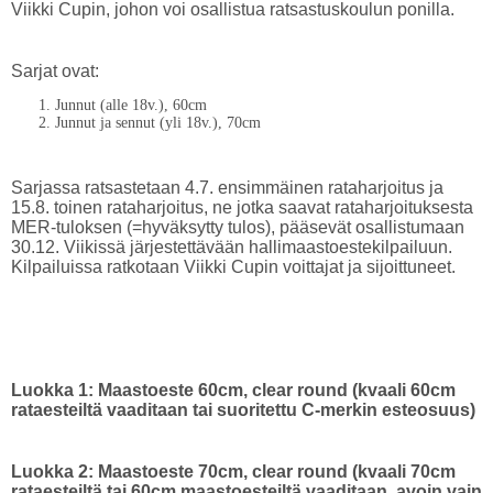
Viikki Cupin, johon voi osallistua ratsastuskoulun ponilla.
Sarjat ovat:
Junnut (alle 18v.), 60cm
Junnut ja sennut (yli 18v.), 70cm
Sarjassa ratsastetaan 4.7. ensimmäinen rataharjoitus ja
15.8. toinen rataharjoitus, ne jotka saavat rataharjoituksesta
MER-tuloksen (=hyväksytty tulos), pääsevät osallistumaan
30.12. Viikissä järjestettävään hallimaastoestekilpailuun.
Kilpailuissa ratkotaan Viikki Cupin voittajat ja sijoittuneet.
Luokka 1: Maastoeste 60cm, clear round (kvaali 60cm
rataesteiltä vaaditaan tai suoritettu C-merkin esteosuus)
Luokka 2: Maastoeste 70cm, clear round (kvaali 70cm
rataesteiltä tai 60cm maastoesteiltä vaaditaan, avoin vain