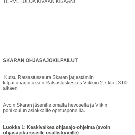
TERVETULOA KIVAAN KISAAN!
SKARAN OHJASAJOKILPAILUT
Kutsu Ratsastusseura Skaran järjestämiin
kilpailuharjoituksiin Ratsastuskeskus Viikkiin 2.7 klo 13.00
alkaen.
Avoin Skaran jäsenille omalla hevosella ja Viikin
ponikoulun asiakkaille opetusponeilla.
Luokka 1: Keskivaikea ohjasajo-ohjelma (avoin
ohjasajokursseille osallistuneille)