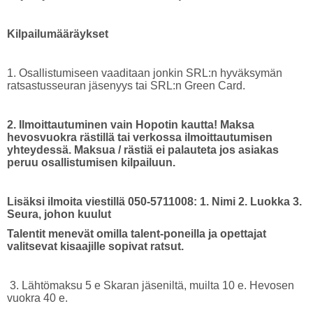
Kilpailumääräykset
1. Osallistumiseen vaaditaan jonkin SRL:n hyväksymän
ratsastusseuran jäsenyys tai SRL:n Green Card.
2. Ilmoittautuminen vain Hopotin kautta! Maksa
hevosvuokra rästillä tai verkossa ilmoittautumisen
yhteydessä. Maksua / rästiä ei palauteta jos asiakas
peruu osallistumisen kilpailuun.
Lisäksi ilmoita viestillä 050-5711008: 1. Nimi 2. Luokka 3.
Seura, johon kuulut
Talentit menevät omilla talent-poneilla ja opettajat
valitsevat kisaajille sopivat ratsut.
3. Lähtömaksu 5 e Skaran jäseniltä, muilta 10 e. Hevosen
vuokra 40 e.