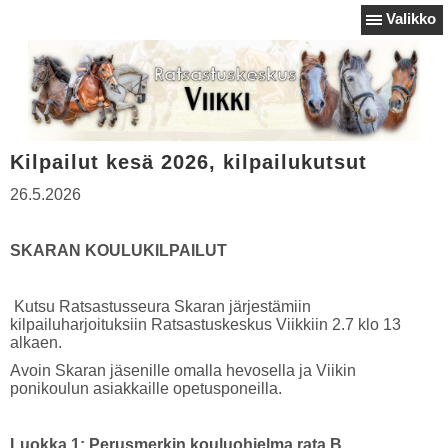
Valikko
Kilpailut kesä 2026, kilpailukutsut
26.5.2026
SKARAN KOULUKILPAILUT
Kutsu Ratsastusseura Skaran järjestämiin
kilpailuharjoituksiin Ratsastuskeskus Viikkiin 2.7 klo 13
alkaen.
Avoin Skaran jäsenille omalla hevosella ja Viikin
ponikoulun asiakkaille opetusponeilla.
Luokka 1: Perusmerkin kouluohjelma rata B