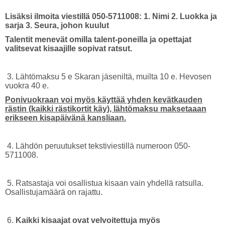
Lisäksi ilmoita viestillä 050-5711008: 1. Nimi 2. Luokka ja
sarja 3. Seura, johon kuulut
Talentit menevät omilla talent-poneilla ja opettajat
valitsevat kisaajille sopivat ratsut.
3. Lähtömaksu 5 e Skaran jäseniltä, muilta 10 e. Hevosen
vuokra 40 e.
Ponivuokraan voi myös käyttää yhden kevätkauden
rästin (kaikki rästikortit käy), lähtömaksu maksetaaan
erikseen kisapäivänä kansliaan.
4. Lähdön peruutukset tekstiviestillä numeroon 050-
5711008.
5. Ratsastaja voi osallistua kisaan vain yhdellä ratsulla.
Osallistujamäärä on rajattu.
6.
Kaikki kisaajat ovat velvoitettuja myös