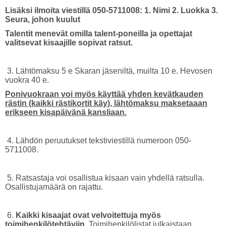
Lisäksi ilmoita viestillä 050-5711008: 1. Nimi 2. Luokka 3.
Seura, johon kuulut
Talentit menevät omilla talent-poneilla ja opettajat
valitsevat kisaajille sopivat ratsut.
3. Lähtömaksu 5 e Skaran jäseniltä, muilta 10 e. Hevosen
vuokra 40 e.
Ponivuokraan voi myös käyttää yhden kevätkauden
rästin (kaikki rästikortit käy), lähtömaksu maksetaaan
erikseen kisapäivänä kansliaan.
4. Lähdön peruutukset tekstiviestillä numeroon 050-
5711008.
5. Ratsastaja voi osallistua kisaan vain yhdellä ratsulla.
Osallistujamäärä on rajattu.
6.
Kaikki kisaajat ovat velvoitettuja myös
toimihenkilötehtäviin
. Toimihenkilölistat julkaistaan