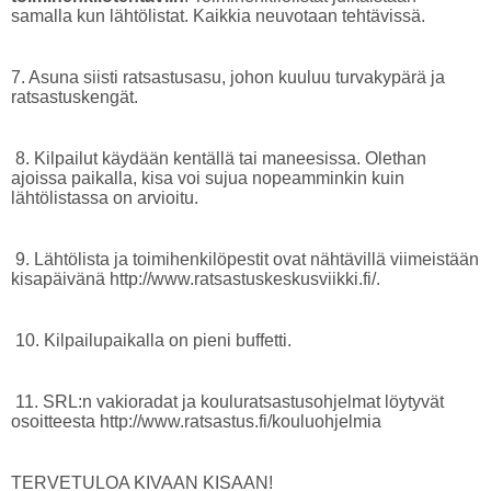
samalla kun lähtölistat. Kaikkia neuvotaan tehtävissä.
7. Asuna siisti ratsastusasu, johon kuuluu turvakypärä ja
ratsastuskengät.
8. Kilpailut käydään kentällä tai maneesissa. Olethan
ajoissa paikalla, kisa voi sujua nopeamminkin kuin
lähtölistassa on arvioitu.
9. Lähtölista ja toimihenkilöpestit ovat nähtävillä viimeistään
kisapäivänä http://www.ratsastuskeskusviikki.fi/.
10. Kilpailupaikalla on pieni buffetti.
11. SRL:n vakioradat ja kouluratsastusohjelmat löytyvät
osoitteesta http://www.ratsastus.fi/kouluohjelmia
TERVETULOA KIVAAN KISAAN!