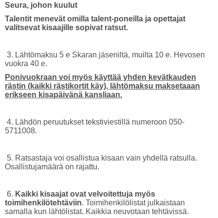
Seura, johon kuulut
Talentit menevät omilla talent-poneilla ja opettajat
valitsevat kisaajille sopivat ratsut.
3. Lähtömaksu 5 e Skaran jäseniltä, muilta 10 e. Hevosen
vuokra 40 e.
Ponivuokraan voi myös käyttää yhden kevätkauden
rästin (kaikki rästikortit käy), lähtömaksu maksetaaan
erikseen kisapäivänä kansliaan.
4. Lähdön peruutukset tekstiviestillä numeroon 050-
5711008.
5. Ratsastaja voi osallistua kisaan vain yhdellä ratsulla.
Osallistujamäärä on rajattu.
6.
Kaikki kisaajat ovat velvoitettuja myös
toimihenkilötehtäviin
. Toimihenkilölistat julkaistaan
samalla kun lähtölistat. Kaikkia neuvotaan tehtävissä.