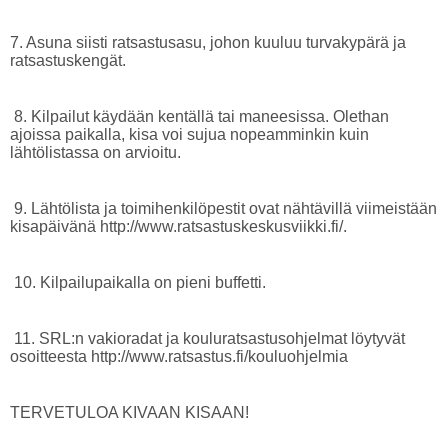
7. Asuna siisti ratsastusasu, johon kuuluu turvakypärä ja
ratsastuskengät.
8. Kilpailut käydään kentällä tai maneesissa. Olethan
ajoissa paikalla, kisa voi sujua nopeamminkin kuin
lähtölistassa on arvioitu.
9. Lähtölista ja toimihenkilöpestit ovat nähtävillä viimeistään
kisapäivänä http://www.ratsastuskeskusviikki.fi/.
10. Kilpailupaikalla on pieni buffetti.
11. SRL:n vakioradat ja kouluratsastusohjelmat löytyvät
osoitteesta http://www.ratsastus.fi/kouluohjelmia
TERVETULOA KIVAAN KISAAN!