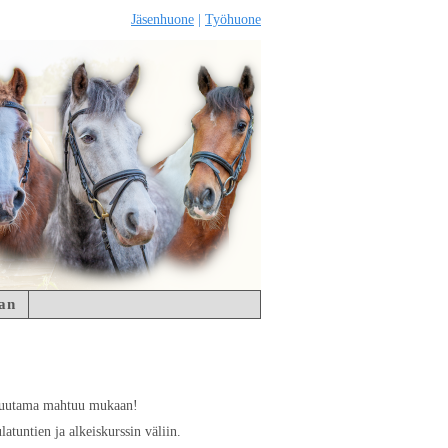
Jäsenhuone
|
Työhuone
an
ä muutama mahtuu mukaan!
atuntien ja alkeiskurssin väliin.