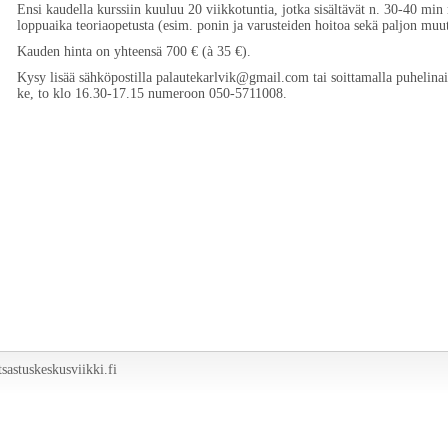
Ensi kaudella kurssiin kuuluu 20 viikkotuntia, jotka sisältävät n. 30-40 min r
loppuaika teoriaopetusta (esim. ponin ja varusteiden hoitoa sekä paljon muu
Kauden hinta on yhteensä 700 € (à 35 €).
Kysy lisää sähköpostilla palautekarlvik@gmail.com tai soittamalla puhelina
ke, to klo 16.30-17.15 numeroon 050-5711008.
sastuskeskusviikki.fi