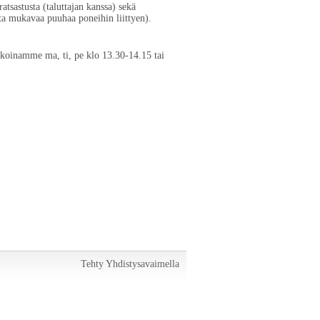
atsastusta (taluttajan kanssa) sekä
ta mukavaa puuhaa poneihin liittyen).
ikoinamme ma, ti, pe klo 13.30-14.15 tai
Tehty Yhdistysavaimella