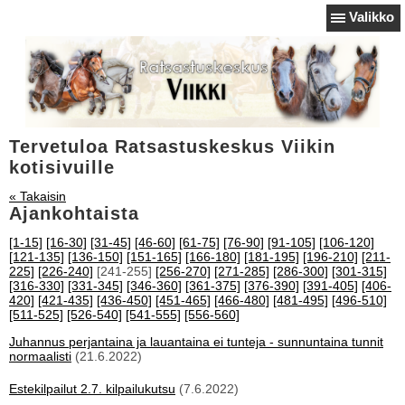
Valikko
Tervetuloa Ratsastuskeskus Viikin
kotisivuille
« Takaisin
Ajankohtaista
[1-15]
[16-30]
[31-45]
[46-60]
[61-75]
[76-90]
[91-105]
[106-120]
[121-135]
[136-150]
[151-165]
[166-180]
[181-195]
[196-210]
[211-
225]
[226-240]
[241-255]
[256-270]
[271-285]
[286-300]
[301-315]
[316-330]
[331-345]
[346-360]
[361-375]
[376-390]
[391-405]
[406-
420]
[421-435]
[436-450]
[451-465]
[466-480]
[481-495]
[496-510]
[511-525]
[526-540]
[541-555]
[556-560]
Juhannus perjantaina ja lauantaina ei tunteja - sunnuntaina tunnit
normaalisti
(21.6.2022)
Estekilpailut 2.7. kilpailukutsu
(7.6.2022)