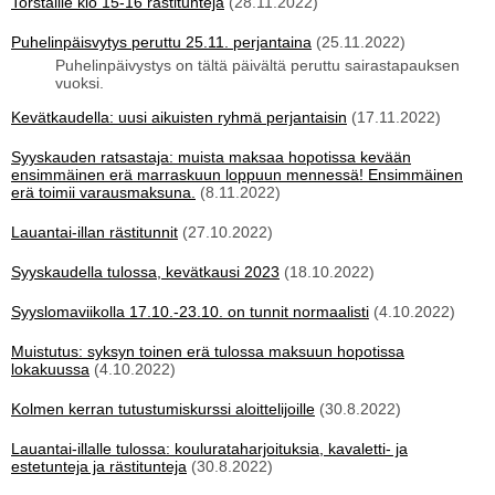
Torstaille klo 15-16 rästitunteja
(28.11.2022)
Puhelinpäisvytys peruttu 25.11. perjantaina
(25.11.2022)
Puhelinpäivystys on tältä päivältä peruttu sairastapauksen
vuoksi.
Kevätkaudella: uusi aikuisten ryhmä perjantaisin
(17.11.2022)
Syyskauden ratsastaja: muista maksaa hopotissa kevään
ensimmäinen erä marraskuun loppuun mennessä! Ensimmäinen
erä toimii varausmaksuna.
(8.11.2022)
Lauantai-illan rästitunnit
(27.10.2022)
Syyskaudella tulossa, kevätkausi 2023
(18.10.2022)
Syyslomaviikolla 17.10.-23.10. on tunnit normaalisti
(4.10.2022)
Muistutus: syksyn toinen erä tulossa maksuun hopotissa
lokakuussa
(4.10.2022)
Kolmen kerran tutustumiskurssi aloittelijoille
(30.8.2022)
Lauantai-illalle tulossa: koulurataharjoituksia, kavaletti- ja
estetunteja ja rästitunteja
(30.8.2022)