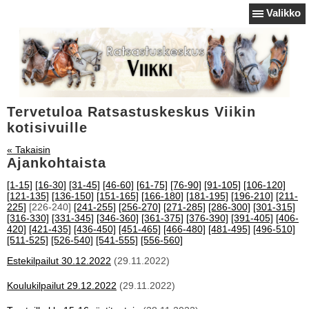
Valikko
Tervetuloa Ratsastuskeskus Viikin
kotisivuille
« Takaisin
Ajankohtaista
[1-15]
[16-30]
[31-45]
[46-60]
[61-75]
[76-90]
[91-105]
[106-120]
[121-135]
[136-150]
[151-165]
[166-180]
[181-195]
[196-210]
[211-
225]
[226-240]
[241-255]
[256-270]
[271-285]
[286-300]
[301-315]
[316-330]
[331-345]
[346-360]
[361-375]
[376-390]
[391-405]
[406-
420]
[421-435]
[436-450]
[451-465]
[466-480]
[481-495]
[496-510]
[511-525]
[526-540]
[541-555]
[556-560]
Estekilpailut 30.12.2022
(29.11.2022)
Koulukilpailut 29.12.2022
(29.11.2022)