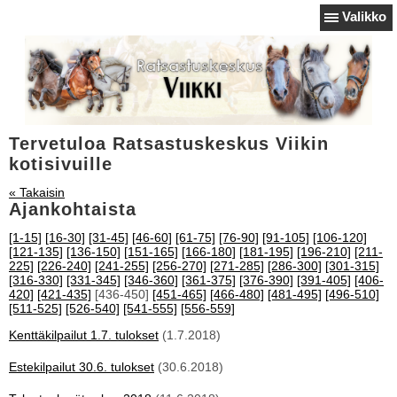
Valikko
Tervetuloa Ratsastuskeskus Viikin
kotisivuille
« Takaisin
Ajankohtaista
[1-15]
[16-30]
[31-45]
[46-60]
[61-75]
[76-90]
[91-105]
[106-120]
[121-135]
[136-150]
[151-165]
[166-180]
[181-195]
[196-210]
[211-
225]
[226-240]
[241-255]
[256-270]
[271-285]
[286-300]
[301-315]
[316-330]
[331-345]
[346-360]
[361-375]
[376-390]
[391-405]
[406-
420]
[421-435]
[436-450]
[451-465]
[466-480]
[481-495]
[496-510]
[511-525]
[526-540]
[541-555]
[556-559]
Kenttäkilpailut 1.7. tulokset
(1.7.2018)
Estekilpailut 30.6. tulokset
(30.6.2018)