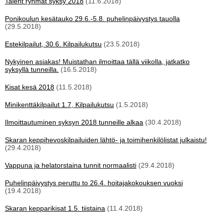
Talent ryhmät syksy 2018
(11.6.2018)
Ponikoulun kesätauko 29.6.-5.8. puhelinpäivystys tauolla
(29.5.2018)
Estekilpailut, 30.6. Kilpailukutsu
(23.5.2018)
Nykyinen asiakas! Muistathan ilmoittaa tällä viikolla, jatkatko
syksyllä tunneilla.
(16.5.2018)
Kisat kesä 2018
(11.5.2018)
Minikenttäkilpailut 1.7, Kilpailukutsu
(1.5.2018)
Ilmoittautuminen syksyn 2018 tunneille alkaa
(30.4.2018)
Skaran keppihevoskilpailuiden lähtö- ja toimihenkilölistat julkaistu!
(29.4.2018)
Vappuna ja helatorstaina tunnit normaalisti
(29.4.2018)
Puhelinpäivystys peruttu to 26.4. hoitajakokouksen vuoksi
(19.4.2018)
Skaran kepparikisat 1.5. tiistaina
(11.4.2018)