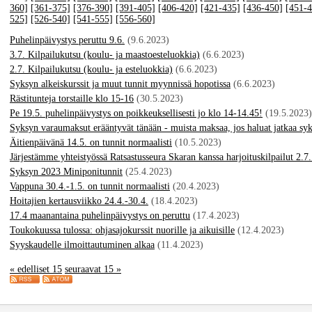
360]
[361-375]
[376-390]
[391-405]
[406-420]
[421-435]
[436-450]
[451-4
525]
[526-540]
[541-555]
[556-560]
Puhelinpäivystys peruttu 9.6.
(9.6.2023)
3.7. Kilpailukutsu (koulu- ja maastoesteluokkia)
(6.6.2023)
2.7. Kilpailukutsu (koulu- ja esteluokkia)
(6.6.2023)
Syksyn alkeiskurssit ja muut tunnit myynnissä hopotissa
(6.6.2023)
Rästitunteja torstaille klo 15-16
(30.5.2023)
Pe 19.5. puhelinpäivystys on poikkeuksellisesti jo klo 14-14.45!
(19.5.2023)
Syksyn varaumaksut erääntyvät tänään - muista maksaa, jos haluat jatkaa syk
Äitienpäivänä 14.5. on tunnit normaalisti
(10.5.2023)
Järjestämme yhteistyössä Ratsastusseura Skaran kanssa harjoituskilpailut 2.7. 
Syksyn 2023 Miniponitunnit
(25.4.2023)
Vappuna 30.4.-1.5. on tunnit normaalisti
(20.4.2023)
Hoitajien kertausviikko 24.4.-30.4.
(18.4.2023)
17.4 maanantaina puhelinpäivystys on peruttu
(17.4.2023)
Toukokuussa tulossa: ohjasajokurssit nuorille ja aikuisille
(12.4.2023)
Syyskaudelle ilmoittautuminen alkaa
(11.4.2023)
« edelliset 15
seuraavat 15 »