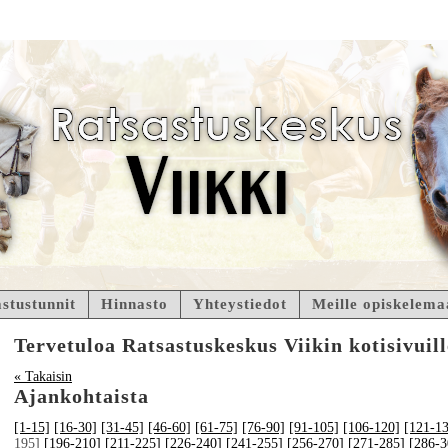
stustunnit
Hinnasto
Yhteystiedot
Meille opiskelema
Tervetuloa Ratsastuskeskus Viikin kotisivuill
« Takaisin
Ajankohtaista
[1-15]
[16-30]
[31-45]
[46-60]
[61-75]
[76-90]
[91-105]
[106-120]
[121-1
195]
[196-210]
[211-225]
[226-240]
[241-255]
[256-270]
[271-285]
[286-3