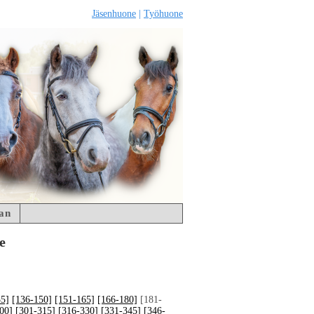
Jäsenhuone
|
Työhuone
an
e
35]
[136-150]
[151-165]
[166-180]
[181-
00]
[301-315]
[316-330]
[331-345]
[346-