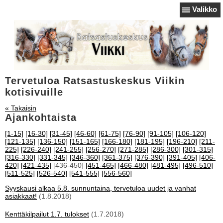
Valikko
Tervetuloa Ratsastuskeskus Viikin
kotisivuille
« Takaisin
Ajankohtaista
[1-15]
[16-30]
[31-45]
[46-60]
[61-75]
[76-90]
[91-105]
[106-120]
[121-135]
[136-150]
[151-165]
[166-180]
[181-195]
[196-210]
[211-
225]
[226-240]
[241-255]
[256-270]
[271-285]
[286-300]
[301-315]
[316-330]
[331-345]
[346-360]
[361-375]
[376-390]
[391-405]
[406-
420]
[421-435]
[436-450]
[451-465]
[466-480]
[481-495]
[496-510]
[511-525]
[526-540]
[541-555]
[556-560]
Syyskausi alkaa 5.8. sunnuntaina, tervetuloa uudet ja vanhat
asiakkaat!
(1.8.2018)
Kenttäkilpailut 1.7. tulokset
(1.7.2018)