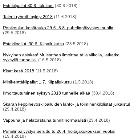
Estekilpailut 30.6. tulokset
(30.6.2018)
Talent ryhmät syksy 2018
(11.6.2018)
Ponikoulun kesätauko 29.6.-5.8. puhelinpäivystys tauolla
(29.5.2018)
Estekilpailut, 30.6. Kilpailukutsu
(23.5.2018)
Nykyinen asiakas! Muistathan ilmoittaa tällä viikolla, jatkatko
syksyllä tunneilla.
(16.5.2018)
Kisat kesä 2018
(11.5.2018)
Minikenttäkilpailut 1.7, Kilpailukutsu
(1.5.2018)
Ilmoittautuminen syksyn 2018 tunneille alkaa
(30.4.2018)
Skaran keppihevoskilpailuiden lähtö- ja toimihenkilölistat julkaistu!
(29.4.2018)
Vappuna ja helatorstaina tunnit normaalisti
(29.4.2018)
Puhelinpäivystys peruttu to 26.4. hoitajakokouksen vuoksi
(19.4.2018)