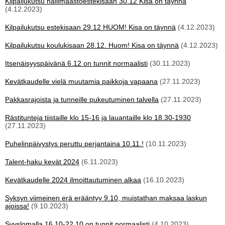
Kilpailukutsu hallimaastoestekisaan 30.12 Kisa on täynnä
(4.12.2023)
Kilpailukutsu estekisaan 29.12 HUOM! Kisa on täynnä
(4.12.2023)
Kilpailukutsu koulukisaan 28.12. Huom! Kisa on täynnä
(4.12.2023)
Itsenäisyyspäivänä 6.12 on tunnit normaalisti
(30.11.2023)
Kevätkaudelle vielä muutamia paikkoja vapaana
(27.11.2023)
Pakkasrajoista ja tunneille pukeutuminen talvella
(27.11.2023)
Rästitunteja tiistaille klo 15-16 ja lauantaille klo 18.30-1930
(27.11.2023)
Puhelinpäivystys peruttu perjantaina 10.11.!
(10.11.2023)
Talent-haku kevät 2024
(6.11.2023)
Kevätkaudelle 2024 ilmoittautuminen alkaa
(16.10.2023)
Syksyn viimeinen erä erääntyy 9.10, muistathan maksaa laskun
ajoissa!
(9.10.2023)
Syyslomalla 16.10-22.10 on tunnit normaalisti
(4.10.2023)