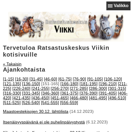
Valikko
Tervetuloa Ratsastuskeskus Viikin
kotisivuille
« Takaisin
Ajankohtaista
[1-15]
[16-30]
[31-45]
[46-60]
[61-75]
[76-90]
[91-105]
[106-120]
[121-135]
[136-150]
[151-165]
[166-180]
[181-195]
[196-210]
[211-
225]
[226-240]
[241-255]
[256-270]
[271-285]
[286-300]
[301-315]
[316-330]
[331-345]
[346-360]
[361-375]
[376-390]
[391-405]
[406-
420]
[421-435]
[436-450]
[451-465]
[466-480]
[481-495]
[496-510]
[511-525]
[526-540]
[541-555]
[556-559]
Maastoestekisojen 30.12. lähtölista
(14.12.2023)
Itsenäisyyspäivänä ei ole puhelinpäivystystä
(6.12.2023)